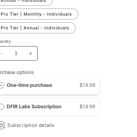
Annual - Individuals
n
Pro Tier | Monthly - Individuals
Pro Tier | Annual - Individuals
antity
Decrease
Increase
quantity
quantity
for
for
rchase options
Individual
Individual
Subscriptions
Subscriptions
One-time purchase
$14.99
DFIR Labs Subscription
$14.99
Subscription details