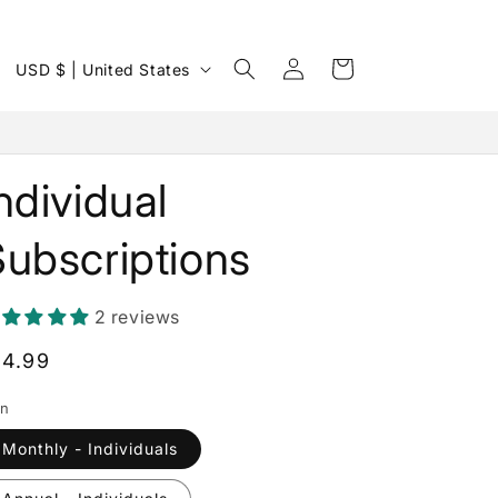
Log
C
Cart
USD $ | United States
in
o
u
n
ndividual
t
r
ubscriptions
y
/
2 reviews
r
egular
14.99
e
rice
g
an
i
Monthly - Individuals
o