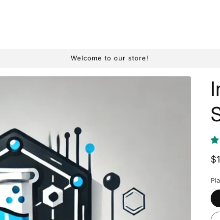
Welcome to our store!
I
S
R
$
p
Pl