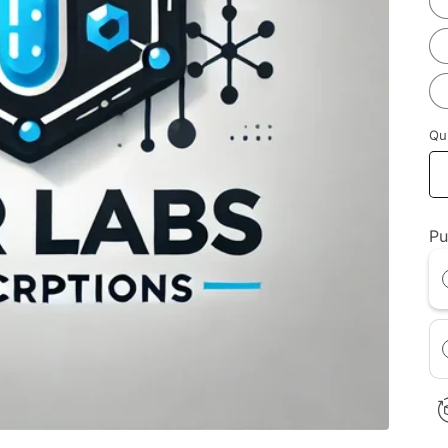
Qu
Pu